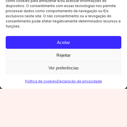
como cookies para armazenar e/ou acessar informações do
dispositivo. O consentimento com essas tecnologias nos permite
processar dados como comportamento da navegação ou IDs
exclusivos neste site. O não consentimento ou a revogação do
consentimento pode afetar negativamente determinados recursos e
funções.
Aceitar
LOCALIZAÇÃO
Rejeitar
Camboriú,
Santa Catarina
Ver preferências
Política de cookies
Declaração de privacidade
5 km de Balneário Camboriú. 38 minutos do
Aeroporto de Navegantes. Acesso direto
pela BR-101, em uma das regiões de maior
concentração hoteleira do país.