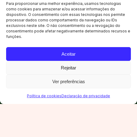
REALIZE SEU EVENTO
Para proporcionar uma melhor experiência, usamos tecnologias
como cookies para armazenar e/ou acessar informações do
dispositivo. O consentimento com essas tecnologias nos permite
processar dados como comportamento da navegação ou IDs
exclusivos neste site. O não consentimento ou a revogação do
consentimento pode afetar negativamente determinados recursos e
funções.
Aceitar
Rejeitar
LOCALIZAÇÃO
Camboriú,
Santa Catarina
Ver preferências
Política de cookies
Declaração de privacidade
5 km de Balneário Camboriú. 38 minutos do
Aeroporto de Navegantes. Acesso direto
pela BR-101, em uma das regiões de maior
concentração hoteleira do país.