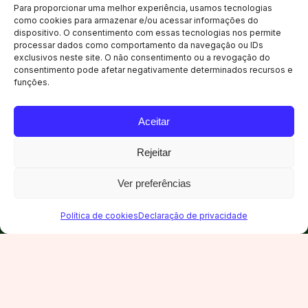
REALIZE SEU EVENTO
Para proporcionar uma melhor experiência, usamos tecnologias
como cookies para armazenar e/ou acessar informações do
dispositivo. O consentimento com essas tecnologias nos permite
processar dados como comportamento da navegação ou IDs
exclusivos neste site. O não consentimento ou a revogação do
consentimento pode afetar negativamente determinados recursos e
funções.
Aceitar
Rejeitar
LOCALIZAÇÃO
Camboriú,
Santa Catarina
Ver preferências
Política de cookies
Declaração de privacidade
5 km de Balneário Camboriú. 38 minutos do
Aeroporto de Navegantes. Acesso direto
pela BR-101, em uma das regiões de maior
concentração hoteleira do país.